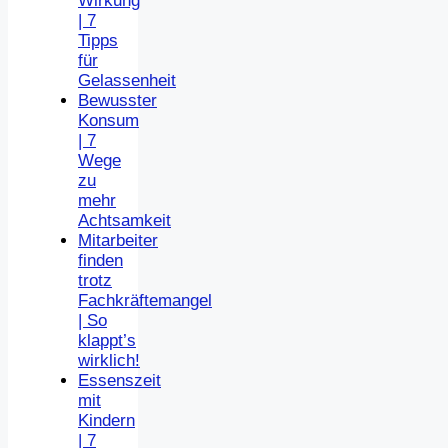
Wirkung
| 7
Tipps
für
Gelassenheit
Bewusster
Konsum
| 7
Wege
zu
mehr
Achtsamkeit
Mitarbeiter
finden
trotz
Fachkräftemangel
| So
klappt’s
wirklich!
Essenszeit
mit
Kindern
| 7