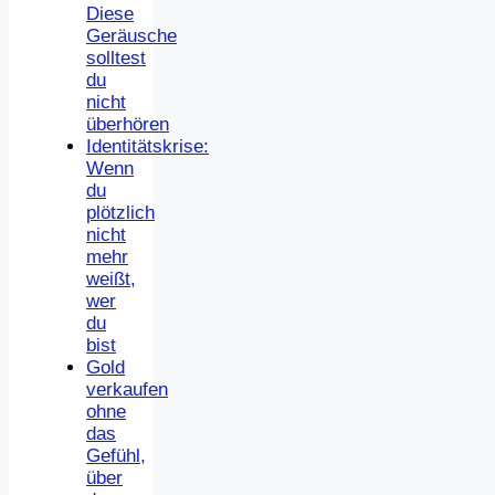
Diese
Geräusche
solltest
du
nicht
überhören
Identitätskrise:
Wenn
du
plötzlich
nicht
mehr
weißt,
wer
du
bist
Gold
verkaufen
ohne
das
Gefühl,
über