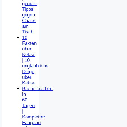
geniale
Tipps
gegen
Chaos
am
Tisch
10
Fakten
über
Kekse
| 10
unglaubliche
Dinge
über
Kekse
Bachelorarbeit
in
60
Tagen
|
Kompletter
Fahrplan