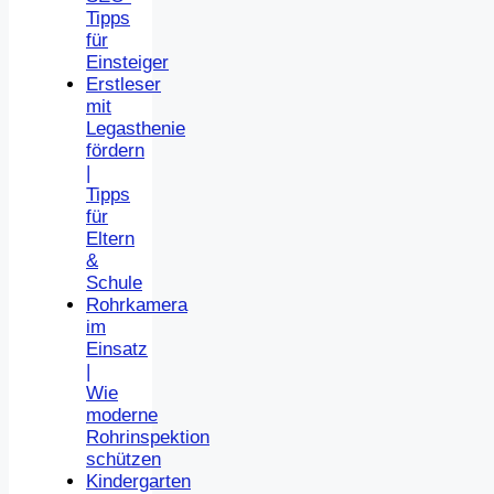
Tipps
für
Einsteiger
Erstleser
mit
Legasthenie
fördern
|
Tipps
für
Eltern
&
Schule
Rohrkamera
im
Einsatz
|
Wie
moderne
Rohrinspektion
schützen
Kindergarten