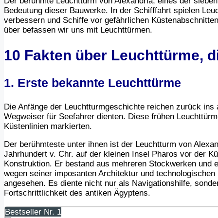
Der berühmte Leuchtturm von Alexandria, eines der sieben W
Bedeutung dieser Bauwerke. In der Schifffahrt spielen Leu
verbessern und Schiffe vor gefährlichen Küstenabschnitten
über befassen wir uns mit Leuchttürmen.
10 Fakten über Leuchttürme, di
1. Erste bekannte Leuchttürme
Die Anfänge der Leuchtturmgeschichte reichen zurück ins 
Wegweiser für Seefahrer dienten. Diese frühen Leuchttürme
Küstenlinien markierten.
Der berühmteste unter ihnen ist der Leuchtturm von Alexan
Jahrhundert v. Chr. auf der kleinen Insel Pharos vor der 
Konstruktion. Er bestand aus mehreren Stockwerken und e
wegen seiner imposanten Architektur und technologischen 
angesehen. Es diente nicht nur als Navigationshilfe, sonde
Fortschrittlichkeit des antiken Ägyptens.
Bestseller Nr. 1