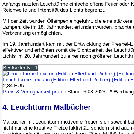
Anfangs nutzten Leuchttürme einfache offene Feuer oder 
Reichweite und Intensität des Lichts begrenzt.
Mit der Zeit wurden Öllampen eingeführt, die eine stärkere
Lampen, die im 18. Jahrhundert erfunden wurden, brachte e
Verbrennung ermöglichten.
Im 19. Jahrhundert kam mit der Entwicklung der Fresnel-Li
effektiver und erhöhten somit die Sichtbarkeit der Leuchttü
Lichts im 20. Jahrhundert zu einer noch größeren Leuchtkra
Bestseller Nr. 1
Leuchttürme Lexikon (Edition Ellert und Richter) (Edition Ell
2,84 EUR
Preis & Verfügbarkeit prüfen
Stand: 6.08.2026 - * Werbung /
4. Leuchtturm Malbücher
Malbücher mit Leuchtturmmotiven erfreuen sich sowohl bei 
nicht nur eine kreative Freizeitaktivität, sondern sind au
faszinierenden Bauwerke zu erfahren. Diese Malbücher enth