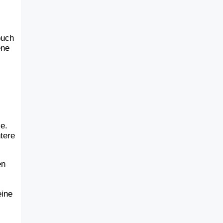
buch
ene
e.
tere
en
eine