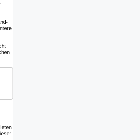
r
and-
ntere
cht
schen
ieten
ieser