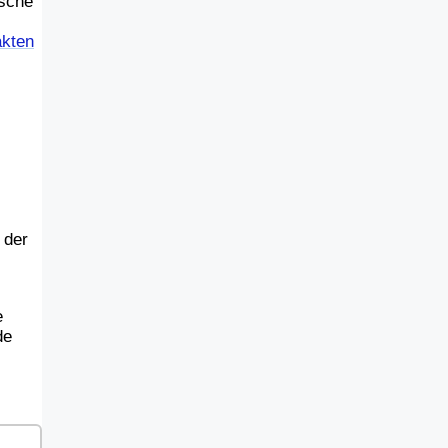
ische
akten
 der
e
de