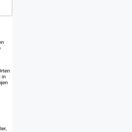
en
e
Orten
 in
ojen
ler,