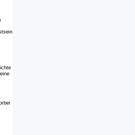
s
stsein
ichte
seine
h
orbei