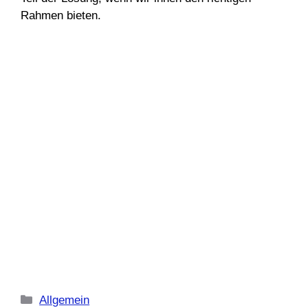
Rahmen bieten.
Kategorien
Allgemein