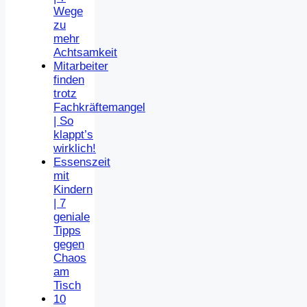
Wege
zu
mehr
Achtsamkeit
Mitarbeiter
finden
trotz
Fachkräftemangel
| So
klappt’s
wirklich!
Essenszeit
mit
Kindern
| 7
geniale
Tipps
gegen
Chaos
am
Tisch
10