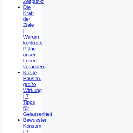
Zeitpunkt
Die
Kraft
der
Ziele
|
Warum
konkrete
Pläne
unser
Leben
verändern
Kleine
Pausen,
große
Wirkung
| 7
Tipps
für
Gelassenheit
Bewusster
Konsum
| 7