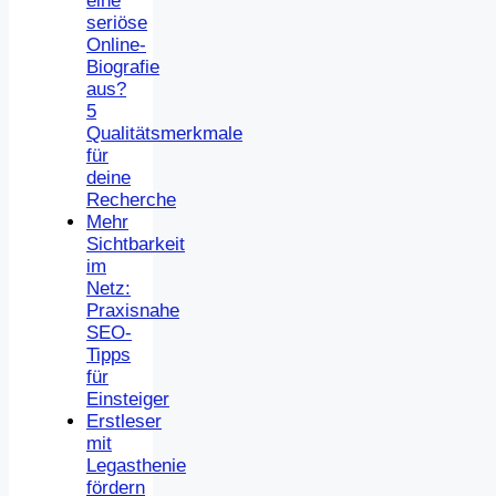
eine
seriöse
Online-
Biografie
aus?
5
Qualitätsmerkmale
für
deine
Recherche
Mehr
Sichtbarkeit
im
Netz:
Praxisnahe
SEO-
Tipps
für
Einsteiger
Erstleser
mit
Legasthenie
fördern