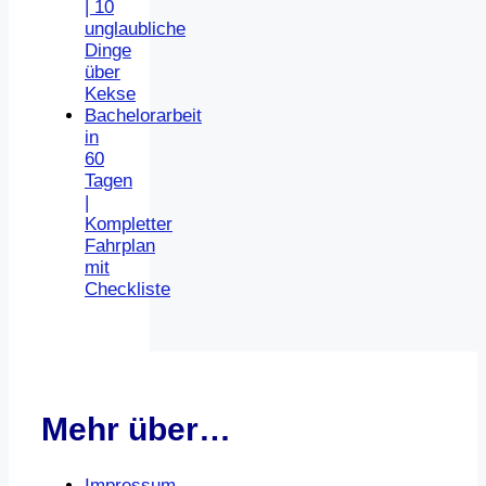
| 10
unglaubliche
Dinge
über
Kekse
Bachelorarbeit
in
60
Tagen
|
Kompletter
Fahrplan
mit
Checkliste
Mehr über…
Impressum