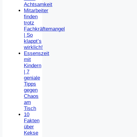
Achtsamkeit
Mitarbeiter
finden
trotz
Fachkräftemangel
| So
klappt’s
wirklich!
Essenszeit
mit
Kindern
| 7
geniale
Tipps
gegen
Chaos
am
Tisch
10
Fakten
über
Kekse