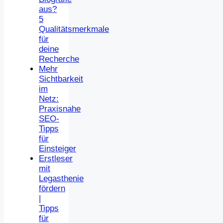
aus?
5
Qualitätsmerkmale
für
deine
Recherche
Mehr
Sichtbarkeit
im
Netz:
Praxisnahe
SEO-
Tipps
für
Einsteiger
Erstleser
mit
Legasthenie
fördern
|
Tipps
für