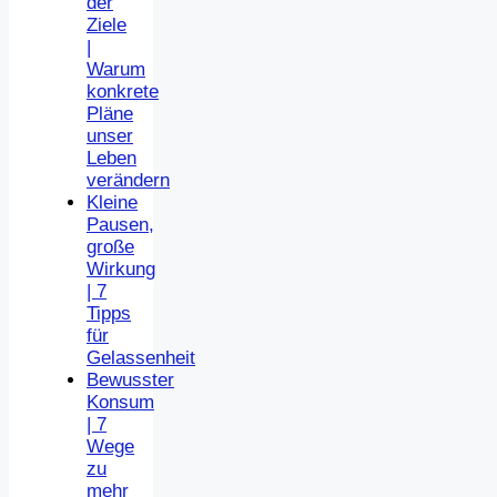
der
Ziele
|
Warum
konkrete
Pläne
unser
Leben
verändern
Kleine
Pausen,
große
Wirkung
| 7
Tipps
für
Gelassenheit
Bewusster
Konsum
| 7
Wege
zu
mehr